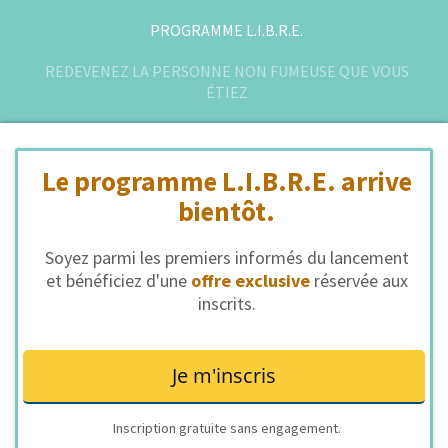
PROGRAMME L.I.B.R.E.
REDEVENEZ LA PERSONNE NON FUMEUSE QUE VOUS
ÉTIEZ
Le programme L.I.B.R.E. arrive
bientôt.
Soyez parmi les premiers informés du lancement
et bénéficiez d'une
offre exclusive
réservée aux
inscrits.
Je m'inscris
Inscription gratuite sans engagement.